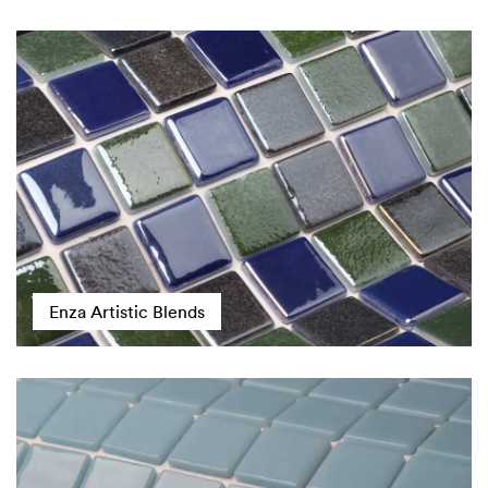
Enza Artistic Blends