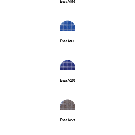
Enza A156
Enza A160
Enza A276
Enza A221