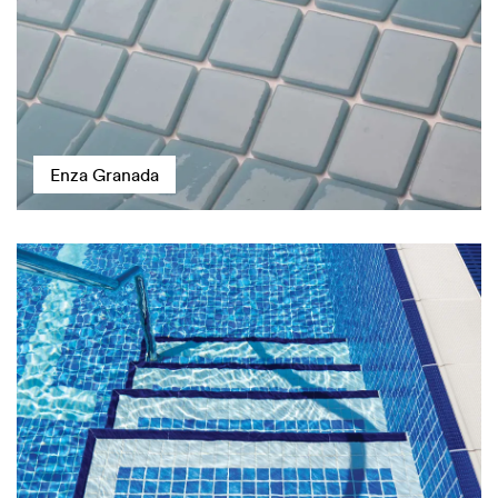
Enza Granada