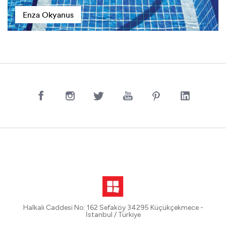
Enza Okyanus
Halkalı Caddesi No: 162 Sefaköy 34295 Küçükçekmece -
İstanbul / Türkiye