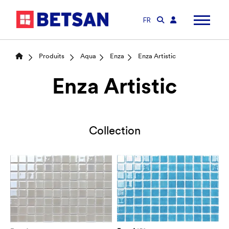
FR
Produits
Aqua
Enza
Enza Artistic
Enza Artistic
Collection