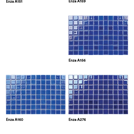
Enza A159
Enza A151
Enza A156
Enza A160
Enza A276