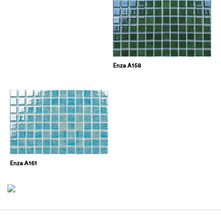
Enza A158
Enza A161