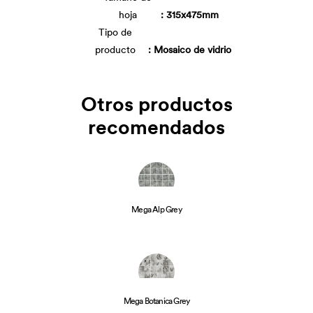
hoja
: 315x475mm
Tipo de
producto
: Mosaico de vidrio
Otros productos
recomendados
Mega Alp Grey
Mega Botanica Grey