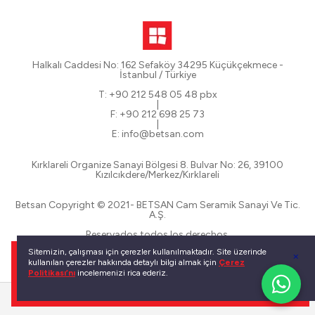
Halkalı Caddesi No: 162 Sefaköy 34295 Küçükçekmece -
İstanbul / Türkiye
T: +90 212 548 05 48 pbx
|
F: +90 212 698 25 73
|
E: info@betsan.com
Kırklareli Organize Sanayi Bölgesi 8. Bulvar No: 26, 39100
Kızılcıkdere/Merkez/Kırklareli
Betsan Copyright © 2021- BETSAN Cam Seramik Sanayi Ve Tic.
A.Ş.
Reservados todos los derechos.
Sitemizin, çalışması için çerezler kullanılmaktadır. Site üzerinde
kullanılan çerezler hakkında detaylı bilgi almak için
Çerez
Politikası’nı
incelemenizi rica ederiz.