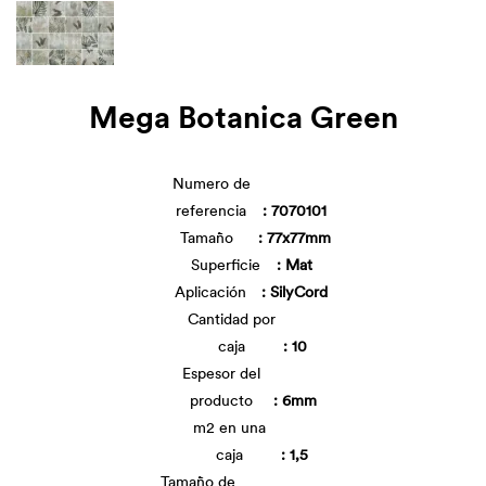
Mega Botanica Green
Numero de
referencia
: 7070101
Tamaño
: 77x77mm
Superficie
: Mat
Aplicación
: SilyCord
Cantidad por
caja
: 10
Espesor del
producto
: 6mm
m2 en una
caja
: 1,5
Tamaño de